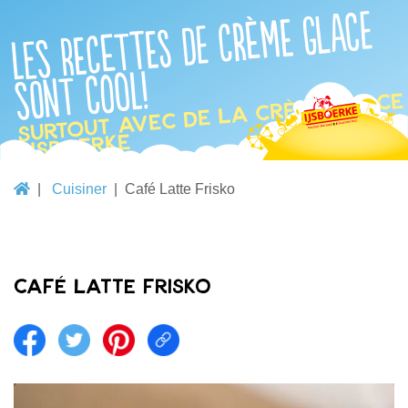
Les recettes de crème glace
sont cool!
Surtout avec de la crème glace
IJsboerke
Cuisiner
Café Latte Frisko
Café Latte Frisko
Share on facebook
Share on twitter
Share on pintrest
Share link