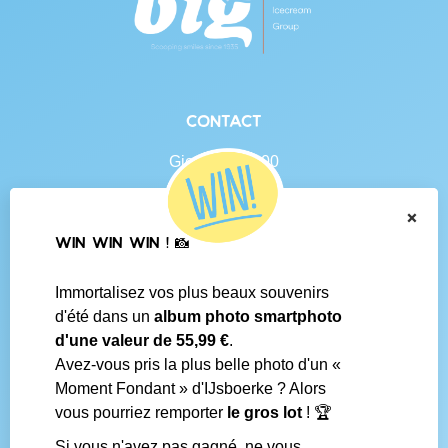
Contact
Gierlebaan 100
B-2460 Tielen
BE 0438.625.684
×
WIN WIN WIN ! 📸
Navigation
Immortalisez vos plus beaux souvenirs
Contact
d'été dans un
album photo smartphoto
Conditions générales
d'une valeur de 55,99 €
.
Questions fréquentes
Avez-vous pris la plus belle photo d'un «
Média social
Moment Fondant » d'IJsboerke ? Alors
Boutiques IJsboerke
vous pourriez remporter
le gros lot
! 🏆
Livrer votre courrier des fans
Concours IJsboerke
Si vous n'avez pas gagné, ne vous