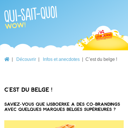
Qui-sait-quoi
Wow!
Découvrir
Infos et anecdotes
C’est du belge !
C’est du belge !
Saviez-vous que IJsboerke a des co-brandings
avec quelques marques belges supérieures ?