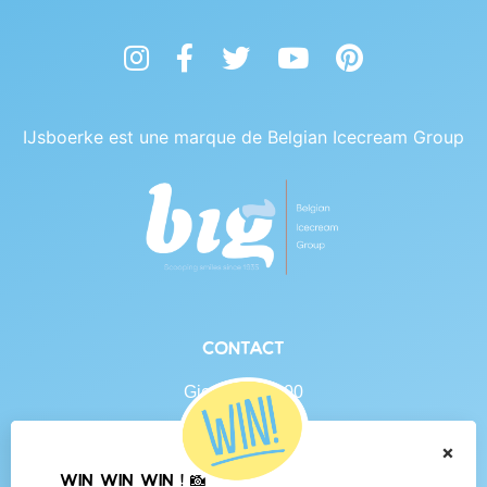
Instagram
Facebook
Twitter
YouTube
Pinterest
IJsboerke est une marque de Belgian Icecream Group
Contact
Gierlebaan 100
B-2460 Tielen
BE 0438.625.684
×
WIN WIN WIN ! 📸