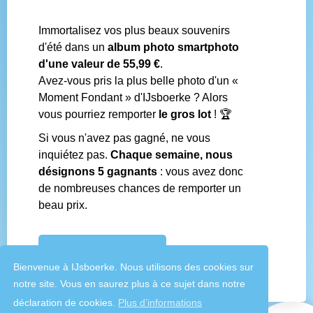
Navigation
Immortalisez vos plus beaux souvenirs
Contact
d'été dans un
album photo smartphoto
Conditions générales
d'une valeur de 55,99 €
.
Questions fréquentes
Avez-vous pris la plus belle photo d'un «
Média social
Moment Fondant » d'IJsboerke ? Alors
Boutiques IJsboerke
vous pourriez remporter
le gros lot
! 🏆
Livrer votre courrier des fans
Concours IJsboerke
Si vous n'avez pas gagné, ne vous
inquiétez pas.
Chaque semaine, nous
désignons 5 gagnants
: vous avez donc
Réalisé par
de nombreuses chances de remporter un
beau prix.
CONCOURS IJSBOERKE
Bienvenue à IJsboerke. Nous utilisons des cookies sur
notre site. Vous en saurez plus à ce sujet dans notre
déclaration de cookies.
Plus d’informations