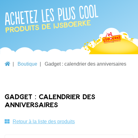
Achetez les plus cool
produits de IJsboerke
Boutique
Gadget : calendrier des anniversaires
Gadget : calendrier des
anniversaires
Retour à la liste des produits