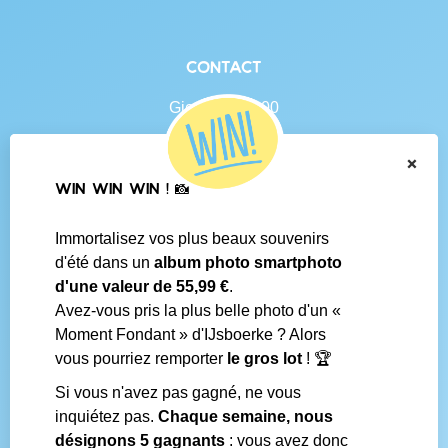
Contact
Gierlebaan 100
B-2460 Tielen
BE 0438.625.684
×
WIN WIN WIN ! 📸
Navigation
Immortalisez vos plus beaux souvenirs
Contact
d'été dans un
album photo smartphoto
Conditions générales
d'une valeur de 55,99 €
.
Questions fréquentes
Avez-vous pris la plus belle photo d'un «
Média social
Moment Fondant » d'IJsboerke ? Alors
Boutiques IJsboerke
vous pourriez remporter
le gros lot
! 🏆
Livrer votre courrier des fans
Concours IJsboerke
Si vous n'avez pas gagné, ne vous
inquiétez pas.
Chaque semaine, nous
désignons 5 gagnants
: vous avez donc