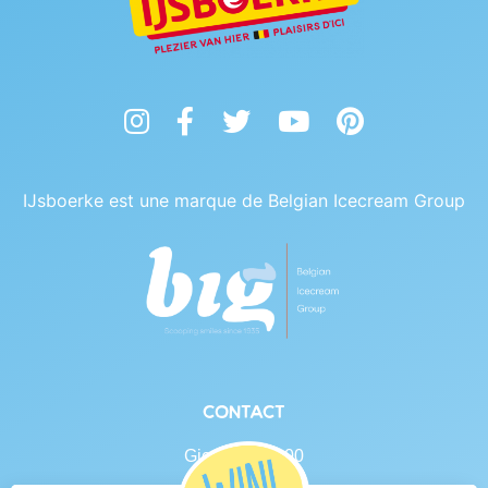
Instagram
Facebook
Twitter
YouTube
Pinterest
IJsboerke est une marque de Belgian Icecream Group
Contact
Gierlebaan 100
B-2460 Tielen