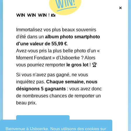
BE 0438.625.684
×
WIN WIN WIN ! 📸
Navigation
Immortalisez vos plus beaux souvenirs
Contact
d'été dans un
album photo smartphoto
Conditions générales
d'une valeur de 55,99 €
.
Questions fréquentes
Avez-vous pris la plus belle photo d'un «
Média social
Moment Fondant » d'IJsboerke ? Alors
Boutiques IJsboerke
vous pourriez remporter
le gros lot
! 🏆
Livrer votre courrier des fans
Concours IJsboerke
Si vous n'avez pas gagné, ne vous
inquiétez pas.
Chaque semaine, nous
désignons 5 gagnants
: vous avez donc
Réalisé par
de nombreuses chances de remporter un
beau prix.
CONCOURS IJSBOERKE
Bienvenue à IJsboerke. Nous utilisons des cookies sur