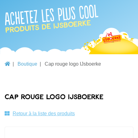
Achetez les plus cool
produits de IJsboerke
Boutique
Cap rouge logo IJsboerke
Cap rouge logo IJsboerke
Retour à la liste des produits