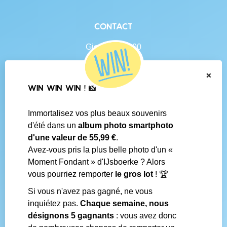
Contact
Gierlebaan 100
B-2460 Tielen
BE 0438.625.684
×
WIN WIN WIN ! 📸
Navigation
Immortalisez vos plus beaux souvenirs
Contact
d'été dans un
album photo smartphoto
Conditions générales
d'une valeur de 55,99 €
.
Questions fréquentes
Avez-vous pris la plus belle photo d'un «
Média social
Moment Fondant » d'IJsboerke ? Alors
Boutiques IJsboerke
vous pourriez remporter
le gros lot
! 🏆
Livrer votre courrier des fans
Concours IJsboerke
Si vous n'avez pas gagné, ne vous
inquiétez pas.
Chaque semaine, nous
désignons 5 gagnants
: vous avez donc
Réalisé par