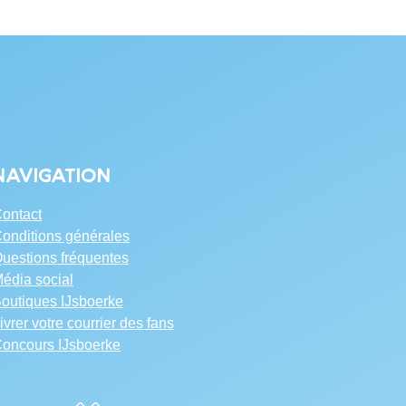
Navigation
ontact
onditions générales
uestions fréquentes
édia social
outiques IJsboerke
ivrer votre courrier des fans
oncours IJsboerke