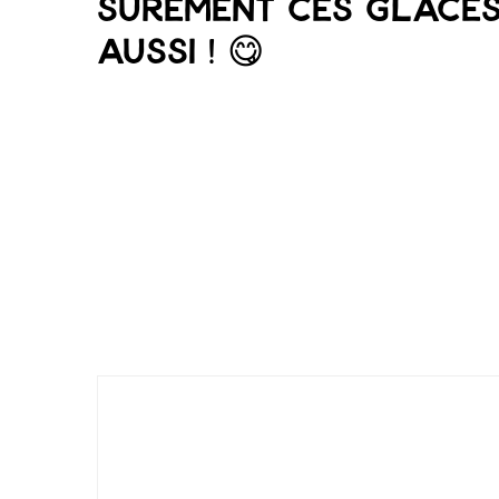
sûrement ces glace
aussi ! 😋