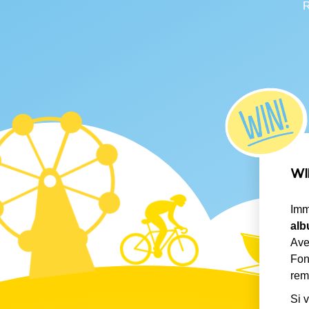
R
WI
Imm
alb
Ave
Fon
rem
Si 