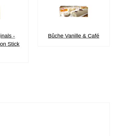
inals -
Bûche Vanille & Café
on Stick