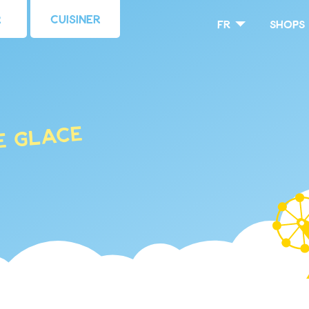
r
Cuisiner
fr
Shops
e glace