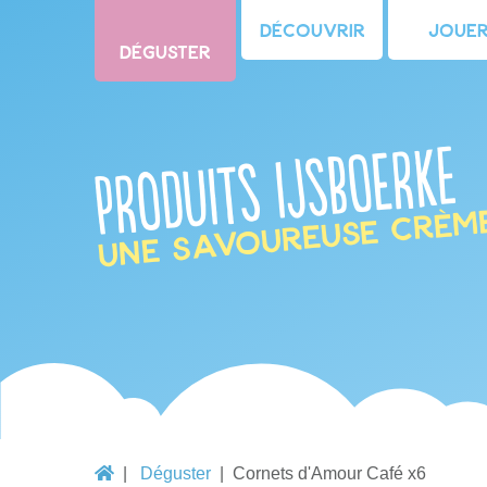
Découvrir
Joue
Déguster
Produits IJsboerke
une savoureuse crèm
Déguster
Cornets d'Amour Café x6