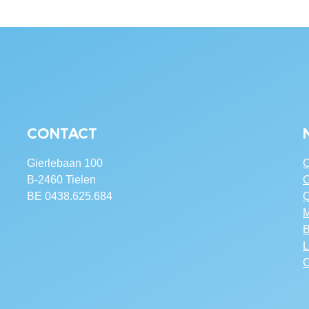
Contact
Gierlebaan 100
C
B-2460 Tielen
C
BE 0438.625.684
Q
M
B
L
C