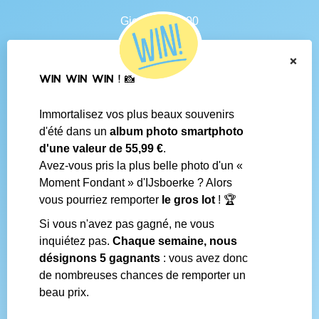
Gierlebaan 100
B-2460 Tielen
BE 0438.625.684
×
WIN WIN WIN ! 📸
Navigation
Immortalisez vos plus beaux souvenirs
Contact
d'été dans un
album photo smartphoto
Conditions générales
d'une valeur de 55,99 €
.
Questions fréquentes
Avez-vous pris la plus belle photo d'un «
Média social
Moment Fondant » d'IJsboerke ? Alors
Boutiques IJsboerke
vous pourriez remporter
le gros lot
! 🏆
Livrer votre courrier des fans
Concours IJsboerke
Si vous n'avez pas gagné, ne vous
inquiétez pas.
Chaque semaine, nous
désignons 5 gagnants
: vous avez donc
Réalisé par
de nombreuses chances de remporter un
beau prix.