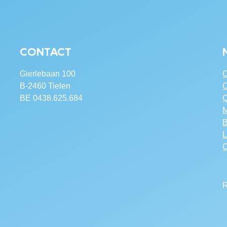
Contact
Gierlebaan 100
C
B-2460 Tielen
C
BE 0438.625.684
Q
M
B
L
C
R