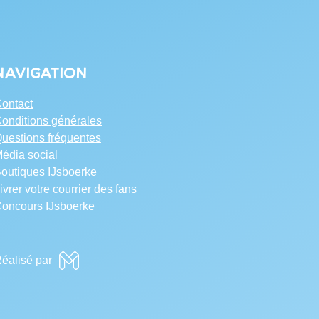
Navigation
ontact
onditions générales
uestions fréquentes
édia social
outiques IJsboerke
ivrer votre courrier des fans
oncours IJsboerke
éalisé par