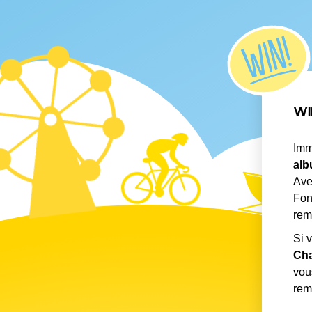
WI
Imm
alb
Ave
Fon
rem
Si 
Cha
vou
rem