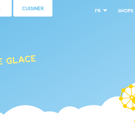
r
Cuisiner
fr
Shops
e glace