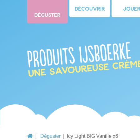
Découvrir
Joue
Déguster
Produits IJsboerke
une savoureuse crèm
Déguster
Icy Light BIG Vanille x6