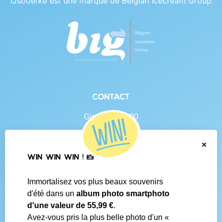
IJsboerke est une marque de Belgian Icecream Group
Contact
Gierlebaan 100
B-2460 Tielen
BE 0438.625.684
×
WIN WIN WIN ! 📸
Navigation
Immortalisez vos plus beaux souvenirs
Contact
d'été dans un
album photo smartphoto
Conditions générales
d'une valeur de 55,99 €
.
Questions fréquentes
Avez-vous pris la plus belle photo d'un «