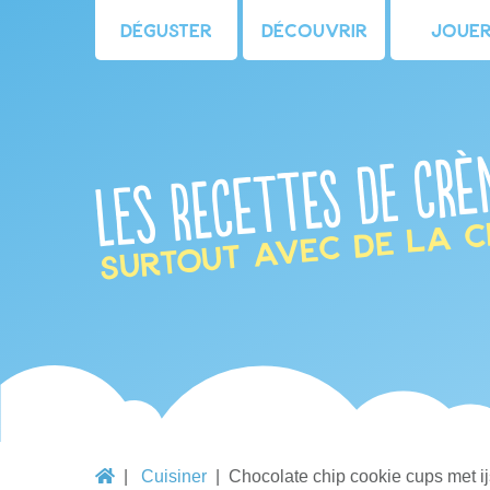
Déguster
Découvrir
Joue
Les recettes de crè
Surtout avec de la c
Cuisiner
Chocolate chip cookie cups met ij