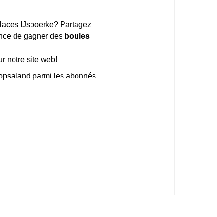
 glaces IJsboerke? Partagez
hance de gagner des
boules
ur notre site web!
Plopsaland parmi les abonnés