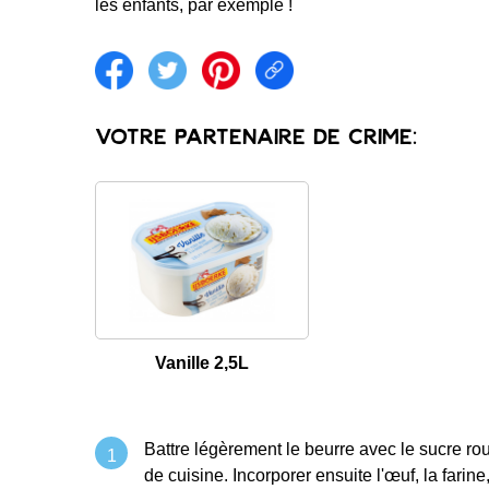
les enfants, par exemple !
Share on facebook
Share on twitter
Share on pintrest
Share link
Votre partenaire de crime:
Vanille 2,5L
Battre légèrement le beurre avec le sucre rou
de cuisine. Incorporer ensuite l'œuf, la farin