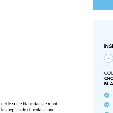
Ing
-
Cou
cho
bl
x et le sucre blanc dans le robot
e, les pépites de chocolat et une