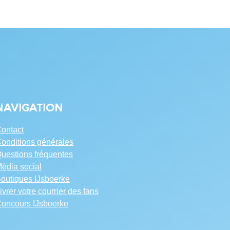
Navigation
ontact
onditions générales
uestions fréquentes
édia social
outiques IJsboerke
ivrer votre courrier des fans
oncours IJsboerke