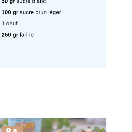
50
gr
sucre blanc
100
gr
sucre brun léger
1
oeuf
250
gr
farine
20'