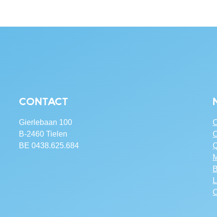
Contact
Gierlebaan 100
C
B-2460 Tielen
C
BE 0438.625.684
Q
M
B
L
C