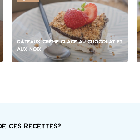
Gâteaux crème glace au chocolat et
aux noix
de ces recettes?