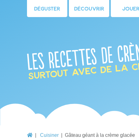
Déguster
Découvrir
Joue
Les recettes de crè
Surtout avec de la c
Cuisiner
Gâteau géant à la crème glacée