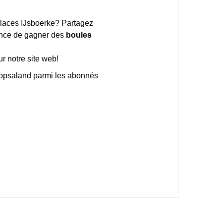
 glaces IJsboerke? Partagez
hance de gagner des
boules
ur notre site web!
Plopsaland parmi les abonnés