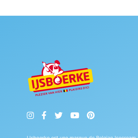
Instagram
Facebook
Twitter
YouTube
Pinterest
IJsboerke est une marque de Belgian Icecream