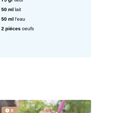
50
ml
lait
50
ml
l'eau
2
piéces
oeufs
5'