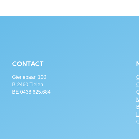
Contact
Gierlebaan 100
C
B-2460 Tielen
C
BE 0438.625.684
Q
M
B
L
C