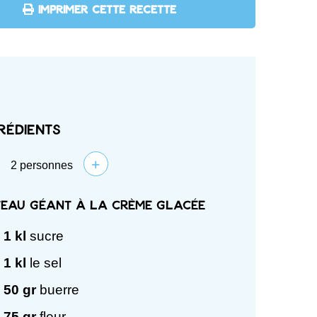
IMPRIMER CETTE RECETTE
rédients
+
2
personnes
eau géant à la crème glacée
1
kl
sucre
1
kl
le sel
50
gr
buerre
75
gr
fleur