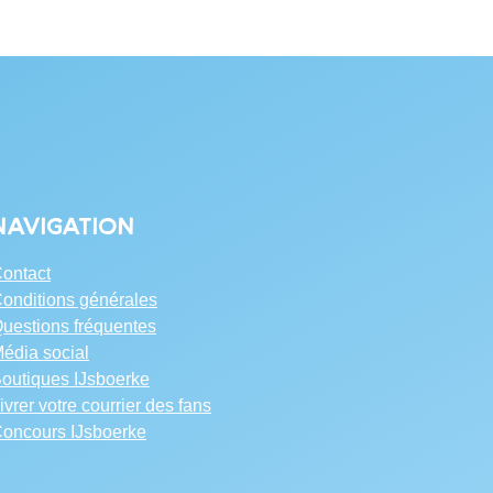
Navigation
ontact
onditions générales
uestions fréquentes
édia social
outiques IJsboerke
ivrer votre courrier des fans
oncours IJsboerke