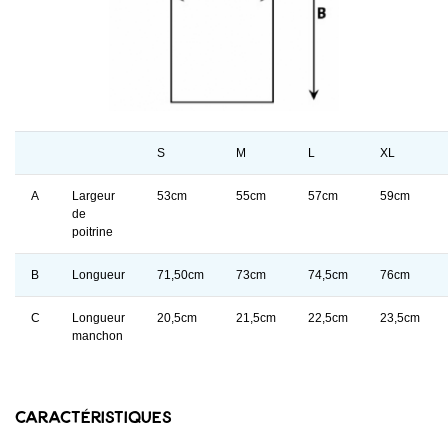
S
M
L
XL
A
Largeur
53cm
55cm
57cm
59cm
de
poitrine
B
Longueur
71,50cm
73cm
74,5cm
76cm
C
Longueur
20,5cm
21,5cm
22,5cm
23,5cm
manchon
Caractéristiques