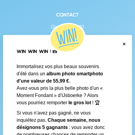
Contact
Gierlebaan 100
B-2460 Tielen
BE 0438.625.684
×
WIN WIN WIN ! 📸
Navigation
Immortalisez vos plus beaux souvenirs
Contact
d'été dans un
album photo smartphoto
Conditions générales
d'une valeur de 55,99 €
.
Questions fréquentes
Avez-vous pris la plus belle photo d'un «
Média social
Moment Fondant » d'IJsboerke ? Alors
Boutiques IJsboerke
vous pourriez remporter
le gros lot
! 🏆
Livrer votre courrier des fans
Concours IJsboerke
Si vous n'avez pas gagné, ne vous
inquiétez pas.
Chaque semaine, nous
désignons 5 gagnants
: vous avez donc
Réalisé par
de nombreuses chances de remporter un