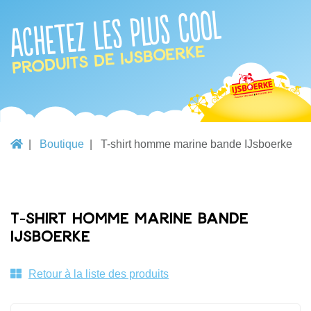
Achetez les plus cool
produits de IJsboerke
Boutique
T-shirt homme marine bande IJsboerke
T-shirt homme marine bande
IJsboerke
Retour à la liste des produits