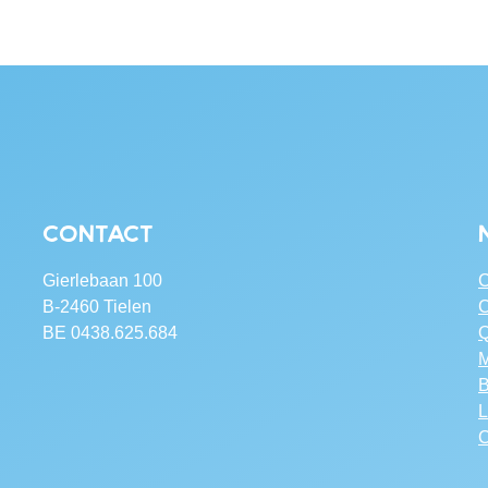
Contact
Gierlebaan 100
C
B-2460 Tielen
C
BE 0438.625.684
Q
M
B
L
C