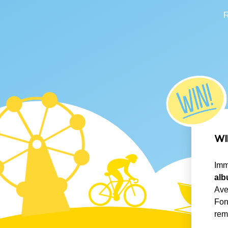
R
WI
Imm
alb
Ave
Fon
rem