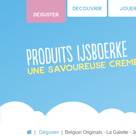
Découvrir
Joue
Déguster
Produits IJsboerke
une savoureuse crèm
Déguster
Belgian Originals - La Galette - 