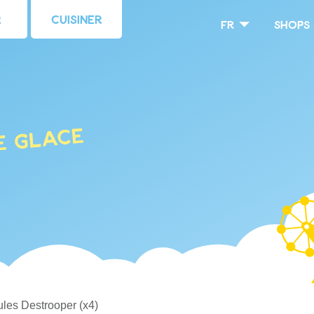
r
Cuisiner
fr
Shops
e glace
Jules Destrooper (x4)