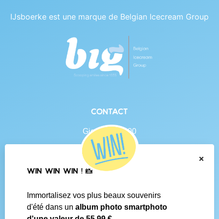
IJsboerke est une marque de Belgian Icecream Group
Contact
Gierlebaan 100
B-2460 Tielen
BE 0438.625.684
×
WIN WIN WIN ! 📸
Navigation
Immortalisez vos plus beaux souvenirs
Contact
d'été dans un
album photo smartphoto
Conditions générales
d'une valeur de 55,99 €
.