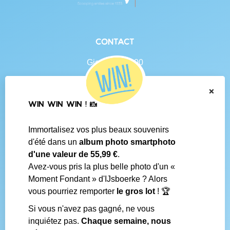
Contact
Gierlebaan 100
B-2460 Tielen
BE 0438.625.684
×
WIN WIN WIN ! 📸
Navigation
Immortalisez vos plus beaux souvenirs
Contact
d'été dans un
album photo smartphoto
Conditions générales
d'une valeur de 55,99 €
.
Questions fréquentes
Avez-vous pris la plus belle photo d'un «
Média social
Moment Fondant » d'IJsboerke ? Alors
Boutiques IJsboerke
vous pourriez remporter
le gros lot
! 🏆
Livrer votre courrier des fans
Concours IJsboerke
Si vous n'avez pas gagné, ne vous
inquiétez pas.
Chaque semaine, nous