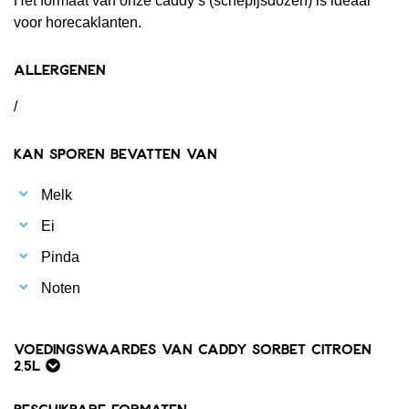
Het formaat van onze caddy’s (schepijsdozen) is ideaal
voor horecaklanten.
Allergenen
/
Kan sporen bevatten van
Melk
Ei
Pinda
Noten
Voedingswaardes van Caddy Sorbet Citroen
2,5L
Beschikbare formaten