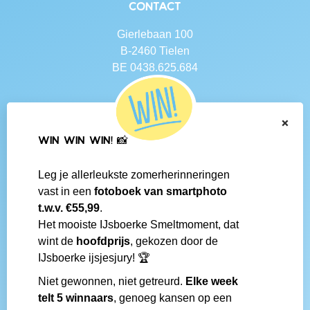
Contact
Gierlebaan 100
B-2460 Tielen
BE 0438.625.684
Navigatie
×
Contact
WIN WIN WIN! 📸
Algemene voorwaarden
Veelgestelde vragen
Leg je allerleukste zomerherinneringen
Social media
vast in een
fotoboek van smartphoto
IJsboerke-shops
t.w.v. €55,99
.
Werken bij IJsboerke
Het mooiste IJsboerke Smeltmoment, dat
Fanmail bezorgen
wint de
hoofdprijs
, gekozen door de
IJsboerke wedstrijd
IJsboerke ijsjesjury! 🏆
Niet gewonnen, niet getreurd.
Elke week
Gemaakt door
telt 5 winnaars
, genoeg kansen op een