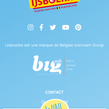
Instagram
Facebook
Twitter
YouTube
Pinterest
IJsboerke est une marque de Belgian Icecream Group
Contact
Gierlebaan 100
B-2460 Tielen