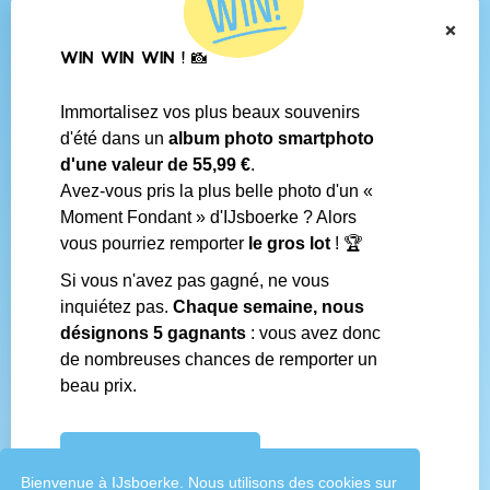
BE 0438.625.684
×
WIN WIN WIN ! 📸
Navigation
Immortalisez vos plus beaux souvenirs
Contact
d'été dans un
album photo smartphoto
Conditions générales
d'une valeur de 55,99 €
.
Questions fréquentes
Avez-vous pris la plus belle photo d'un «
Média social
Moment Fondant » d'IJsboerke ? Alors
Boutiques IJsboerke
vous pourriez remporter
le gros lot
! 🏆
Livrer votre courrier des fans
Concours IJsboerke
Si vous n'avez pas gagné, ne vous
inquiétez pas.
Chaque semaine, nous
désignons 5 gagnants
: vous avez donc
Réalisé par
de nombreuses chances de remporter un
beau prix.
CONCOURS IJSBOERKE
Bienvenue à IJsboerke. Nous utilisons des cookies sur