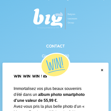
Contact
Gierlebaan 100
B-2460 Tielen
BE 0438.625.684
×
WIN WIN WIN ! 📸
Navigation
Immortalisez vos plus beaux souvenirs
Contact
d'été dans un
album photo smartphoto
Conditions générales
d'une valeur de 55,99 €
.
Questions fréquentes
Avez-vous pris la plus belle photo d'un «
Média social