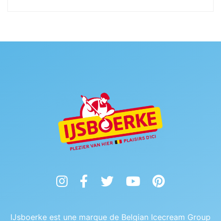
Instagram
Facebook
Twitter
YouTube
Pinterest
IJsboerke est une marque de Belgian Icecream Group