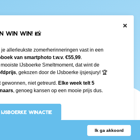
×
N WIN WIN! 📸
 je allerleukste zomerherinneringen vast in een
oboek van smartphoto t.w.v. €55,99
.
 mooiste IJsboerke Smeltmoment, dat wint de
fdprijs
, gekozen door de IJsboerke ijsjesjury! 🏆
t gewonnen, niet getreurd.
Elke week telt 5
naars
, genoeg kansen op een mooie prijs dus.
IJSBOERKE WINACTIE
Ik ga akkoord