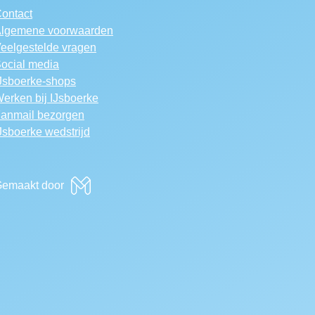
ontact
lgemene voorwaarden
eelgestelde vragen
ocial media
Jsboerke-shops
erken bij IJsboerke
anmail bezorgen
Jsboerke wedstrijd
emaakt door