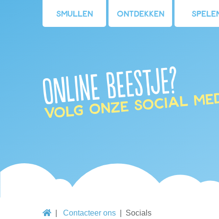
Smullen
Ontdekken
Spele
Online beestje?
Volg onze social med
Contacteer ons
Socials