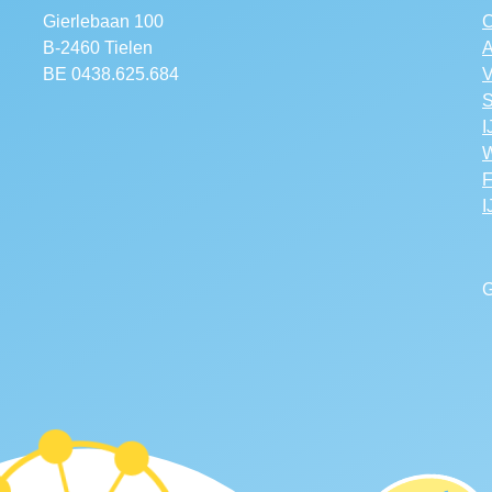
Gierlebaan 100
C
B-2460 Tielen
A
BE 0438.625.684
V
S
I
W
F
I
G