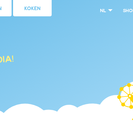
n
Koken
nl
Sho
ia!