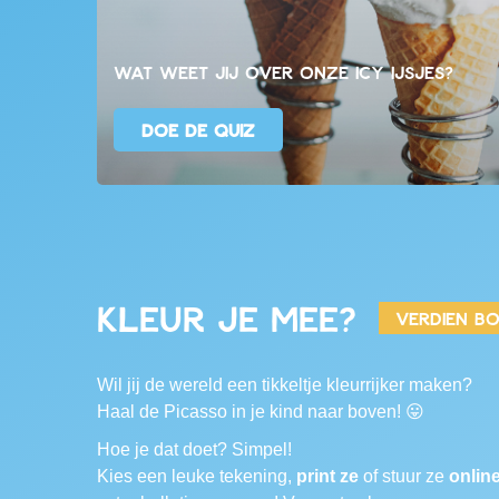
Wat weet jij over onze ICY ijsjes?
DOE DE QUIZ
Kleur je mee?
verdien bo
Wil jij de wereld een tikkeltje kleurrijker maken?
Haal de Picasso in je kind naar boven! 😛
Hoe je dat doet? Simpel!
Kies een leuke tekening,
print ze
of stuur ze
onlin