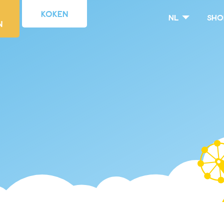
Koken
nl
Sho
n