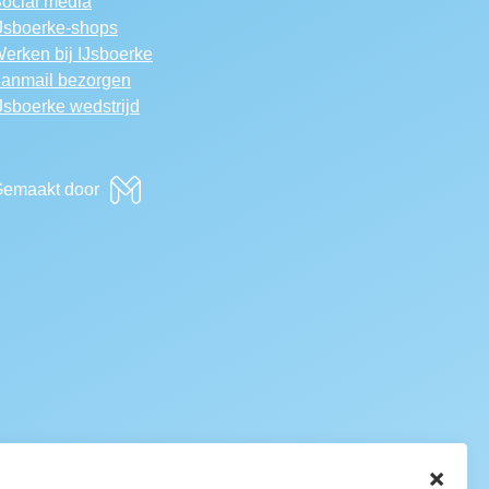
ocial media
Jsboerke-shops
erken bij IJsboerke
anmail bezorgen
Jsboerke wedstrijd
emaakt door
×