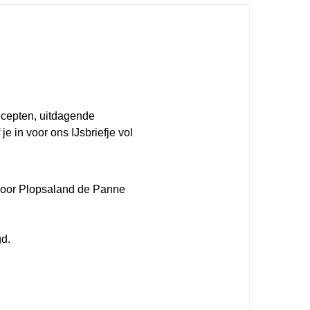
 recepten, uitdagende
je in voor ons IJsbriefje vol
 voor Plopsaland de Panne
gd.