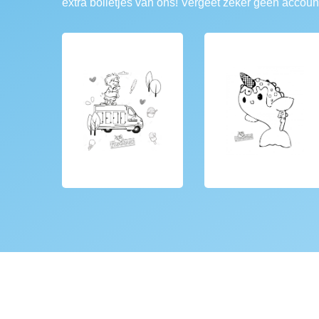
extra bolletjes van ons! Vergeet zeker geen accoun