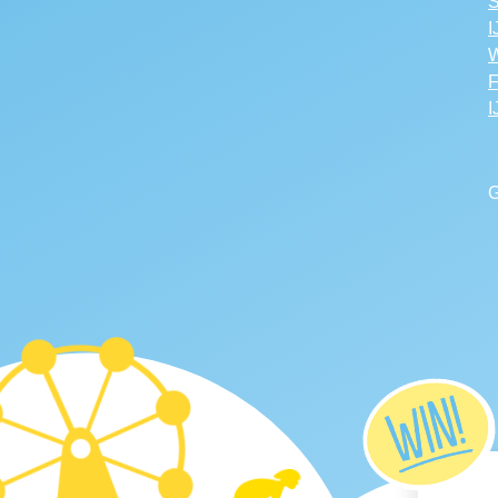
S
I
W
F
I
G