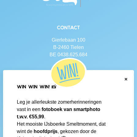
Contact
Gierlebaan 100
B-2460 Tielen
BE 0438.625.684
Navigatie
×
Contact
WIN WIN WIN! 📸
Algemene voorwaarden
Veelgestelde vragen
Leg je allerleukste zomerherinneringen
Social media
vast in een
fotoboek van smartphoto
IJsboerke-shops
t.w.v. €55,99
.
Werken bij IJsboerke
Het mooiste IJsboerke Smeltmoment, dat
Fanmail bezorgen
wint de
hoofdprijs
, gekozen door de
IJsboerke wedstrijd