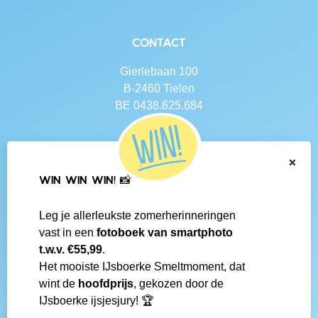
Contact
Gierlebaan 100
B-2460 Tielen
BE 0438.625.684
Navigatie
×
Contact
WIN WIN WIN! 📸
Algemene voorwaarden
Veelgestelde vragen
Leg je allerleukste zomerherinneringen
Social media
vast in een
fotoboek van smartphoto
IJsboerke-shops
t.w.v. €55,99
.
Werken bij IJsboerke
Het mooiste IJsboerke Smeltmoment, dat
Fanmail bezorgen
wint de
hoofdprijs
, gekozen door de
IJsboerke wedstrijd
IJsboerke ijsjesjury! 🏆