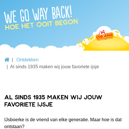
We go way back!
Hoe het ooit begon
Ontdekken
Al sinds 1935 maken wij jouw favoriete ijsje
Al sinds 1935 maken wij jouw
favoriete ijsje
IJsboerke is de vriend van elke generatie. Maar hoe is dat
ontstaan?