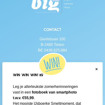
Contact
Gierlebaan 100
B-2460 Tielen
BE 0438.625.684
Navigatie
×
Contact
WIN WIN WIN! 📸
Algemene voorwaarden
Veelgestelde vragen
Leg je allerleukste zomerherinneringen
Social media
vast in een
fotoboek van smartphoto
IJsboerke-shops
t.w.v. €55,99
.
Werken bij IJsboerke
Het mooiste IJsboerke Smeltmoment, dat