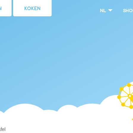
n
Koken
nl
Sho
fel