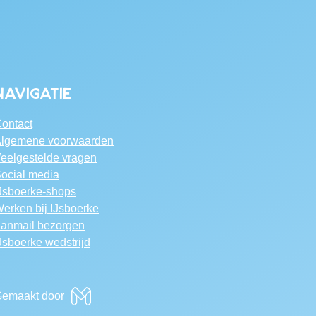
Navigatie
ontact
lgemene voorwaarden
eelgestelde vragen
ocial media
Jsboerke-shops
erken bij IJsboerke
anmail bezorgen
Jsboerke wedstrijd
emaakt door