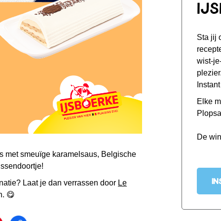
IJ
Sta jij
recept
wist-je
plezier
Instan
Elke m
Plopsa
De win
js met smeuïge karamelsaus, Belgische
ussendoortje!
IN
natie? Laat je dan verrassen door
Le
n. 😋
cebook
 on twitter
Share on pintrest
Share link