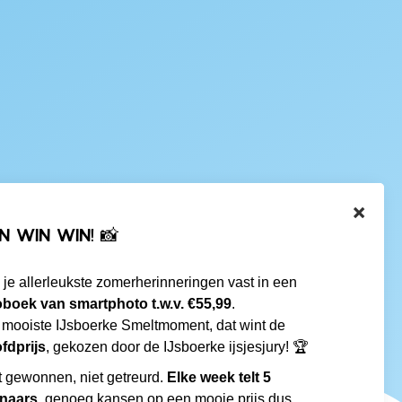
×
N WIN WIN! 📸
 je allerleukste zomerherinneringen vast in een
oboek van smartphoto t.w.v. €55,99
.
 mooiste IJsboerke Smeltmoment, dat wint de
fdprijs
, gekozen door de IJsboerke ijsjesjury! 🏆
t gewonnen, niet getreurd.
Elke week telt 5
naars
, genoeg kansen op een mooie prijs dus.