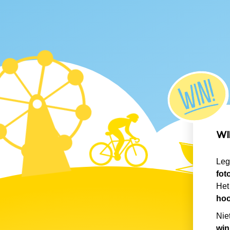
WI
Leg
fot
Het
hoo
Nie
win