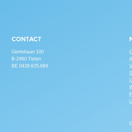
Contact
Gierlebaan 100
C
B-2460 Tielen
A
BE 0438.625.684
V
S
I
W
F
I
G