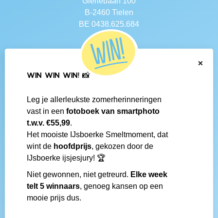
Gierlebaan 100
B-2460 Tielen
BE 0438.625.684
Navigatie
×
Contact
WIN WIN WIN! 📸
Algemene voorwaarden
Veelgestelde vragen
Leg je allerleukste zomerherinneringen
Social media
vast in een
fotoboek van smartphoto
IJsboerke-shops
t.w.v. €55,99
.
Werken bij IJsboerke
Het mooiste IJsboerke Smeltmoment, dat
Fanmail bezorgen
wint de
hoofdprijs
, gekozen door de
IJsboerke wedstrijd
IJsboerke ijsjesjury! 🏆
Niet gewonnen, niet getreurd.
Elke week
Gemaakt door
telt 5 winnaars
, genoeg kansen op een
mooie prijs dus.