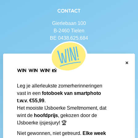
Contact
Gierlebaan 100
B-2460 Tielen
BE 0438.625.684
Navigatie
×
Contact
WIN WIN WIN! 📸
Algemene voorwaarden
Veelgestelde vragen
Leg je allerleukste zomerherinneringen
Social media
vast in een
fotoboek van smartphoto
IJsboerke-shops
t.w.v. €55,99
.
Werken bij IJsboerke
Het mooiste IJsboerke Smeltmoment, dat
Fanmail bezorgen
wint de
hoofdprijs
, gekozen door de
IJsboerke wedstrijd
IJsboerke ijsjesjury! 🏆
Niet gewonnen, niet getreurd.
Elke week