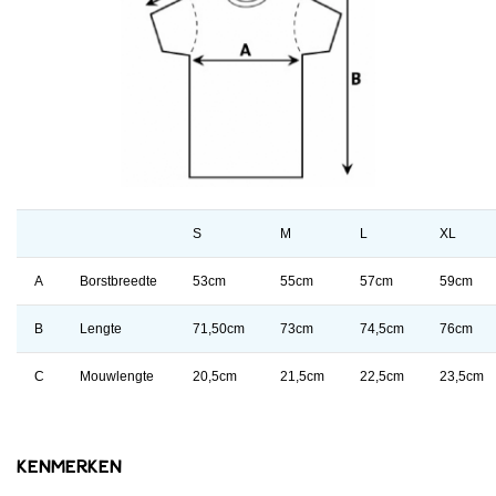
S
M
L
XL
A
Borstbreedte
53cm
55cm
57cm
59cm
B
Lengte
71,50cm
73cm
74,5cm
76cm
C
Mouwlengte
20,5cm
21,5cm
22,5cm
23,5cm
Kenmerken