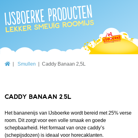
IJsboerke producten
lekker smeuïg roomijs
Smullen
Caddy Banaan 2,5L
Caddy Banaan 2,5L
Het bananenijs van IJsboerke wordt bereid met 25% verse
room. Dit zorgt voor een volle smaak en goede
schepbaarheid. Het formaat van onze caddy’s
(schepijsdozen) is ideaal voor horecaklanten.