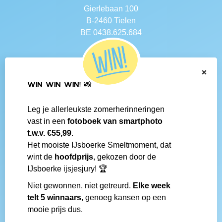
Gierlebaan 100
B-2460 Tielen
BE 0438.625.684
Navigatie
×
Contact
WIN WIN WIN! 📸
Algemene voorwaarden
Veelgestelde vragen
Leg je allerleukste zomerherinneringen
Social media
vast in een
fotoboek van smartphoto
IJsboerke-shops
t.w.v. €55,99
.
Werken bij IJsboerke
Het mooiste IJsboerke Smeltmoment, dat
Fanmail bezorgen
wint de
hoofdprijs
, gekozen door de
IJsboerke wedstrijd
IJsboerke ijsjesjury! 🏆
Niet gewonnen, niet getreurd.
Elke week
Gemaakt door
telt 5 winnaars
, genoeg kansen op een
mooie prijs dus.