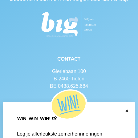
Contact
Gierlebaan 100
B-2460 Tielen
BE 0438.625.684
Navigatie
×
Contact
WIN WIN WIN! 📸
Algemene voorwaarden
Veelgestelde vragen
Leg je allerleukste zomerherinneringen
Social media