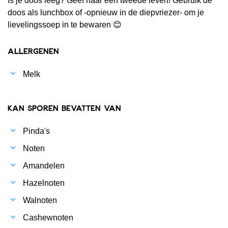
Is je doos leeg? Geef haar een tweede leven! Gebruik de
doos als lunchbox of -opnieuw in de diepvriezer- om je
lievelingssoep in te bewaren 😊
Allergenen
Melk
Kan sporen bevatten van
Pinda's
Noten
Amandelen
Hazelnoten
Walnoten
Cashewnoten