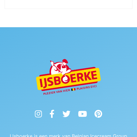
Instagram
Facebook
Twitter
YouTube
Pinterest
IJsboerke is een merk van Belgian Icecream Group