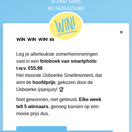
B-2460 Tielen
BE 0438.625.684
Navigatie
×
Contact
WIN WIN WIN! 📸
Algemene voorwaarden
Veelgestelde vragen
Leg je allerleukste zomerherinneringen
Social media
vast in een
fotoboek van smartphoto
IJsboerke-shops
t.w.v. €55,99
.
Werken bij IJsboerke
Het mooiste IJsboerke Smeltmoment, dat
Fanmail bezorgen
wint de
hoofdprijs
, gekozen door de
IJsboerke wedstrijd
IJsboerke ijsjesjury! 🏆
Niet gewonnen, niet getreurd.
Elke week
Gemaakt door
telt 5 winnaars
, genoeg kansen op een
mooie prijs dus.