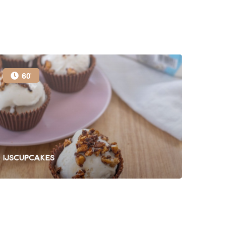
60'
IJscupcakes