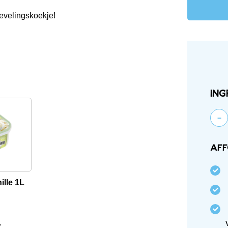
evelingskoekje!
Ing
-
af
ille 1L
.