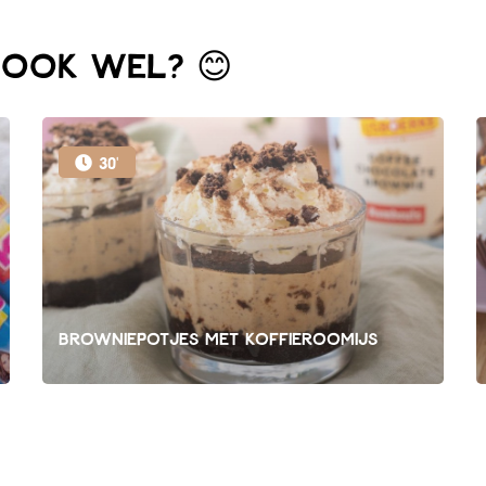
t ook wel? 😊
30'
Browniepotjes met koffieroomijs