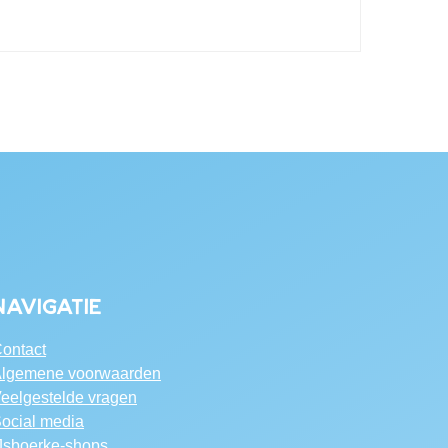
Navigatie
ontact
lgemene voorwaarden
eelgestelde vragen
ocial media
Jsboerke-shops