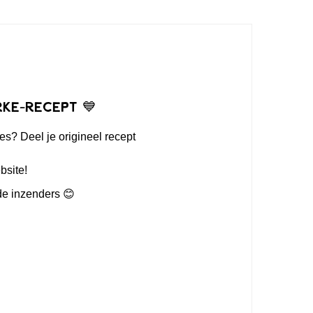
rke-recept 💙
es? Deel je origineel recept
bsite!
de inzenders 😊