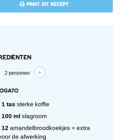
PRINT DIT RECEPT
rediënten
+
2
personen
fogato
1
tas
sterke koffie
100
ml
slagroom
12
amandelbroodkoekjes + extra
voor de afwerking