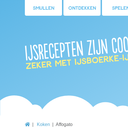
Smullen
Ontdekken
Spele
IJsrecepten zijn coo
Zeker met IJsboerke-i
Koken
Affogato