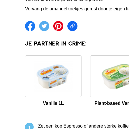
Vervang de amandelkoekjes gerust door je eigen li
Share on facebook
Share on twitter
Share on pintrest
Share link
Je partner in crime:
Vanille 1L
Plant-based Van
Zet een kop Espresso of andere sterke koffie