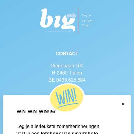
Contact
Gierlebaan 100
B-2460 Tielen
BE 0438.625.684
Navigatie
×
Contact
WIN WIN WIN! 📸
Algemene voorwaarden
Veelgestelde vragen
Leg je allerleukste zomerherinneringen
Social media
vast in een
fotoboek van smartphoto