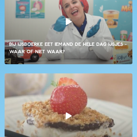
Bij IJsboerke eet iemand de hele dag ijsjes -
waar of niet waar?