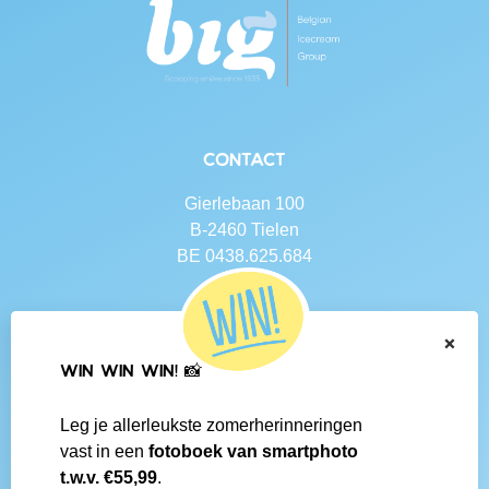
Contact
Gierlebaan 100
B-2460 Tielen
BE 0438.625.684
Navigatie
×
Contact
WIN WIN WIN! 📸
Algemene voorwaarden
Veelgestelde vragen
Leg je allerleukste zomerherinneringen
Social media
vast in een
fotoboek van smartphoto
IJsboerke-shops
t.w.v. €55,99
.
Werken bij IJsboerke