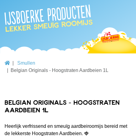
IJsboerke producten
lekker smeuïg roomijs
Smullen
Belgian Originals - Hoogstraten Aardbeien 1L
Belgian Originals - Hoogstraten
Aardbeien 1L
Heerlijk verfrissend en smeuïg aardbeiroomijs bereid met
de lekkerste Hoogstraten Aardbeien. 🍓