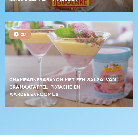
20'
Champagnesabayon met een salsa van
granaatappel, pistache en
aardbeienroomijs