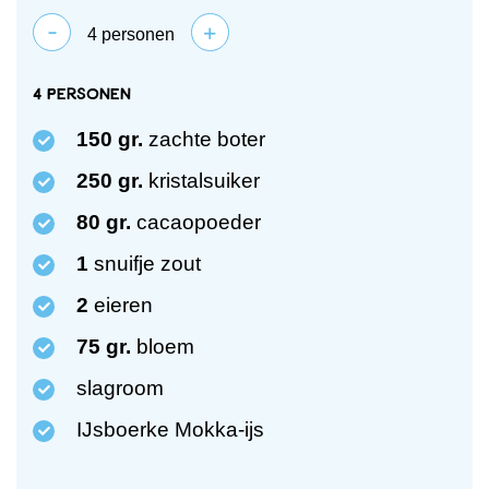
-
+
4
personen
4 personen
150
gr.
zachte boter
250
gr.
kristalsuiker
80
gr.
cacaopoeder
1
snuifje zout
2
eieren
75
gr.
bloem
slagroom
IJsboerke Mokka-ijs