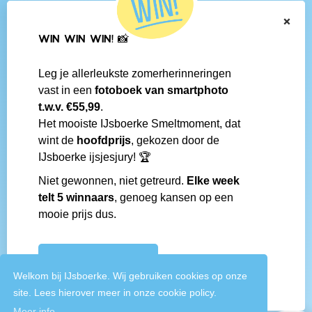
Navigatie
×
Contact
WIN WIN WIN! 📸
Algemene voorwaarden
Veelgestelde vragen
Leg je allerleukste zomerherinneringen
Social media
vast in een
fotoboek van smartphoto
IJsboerke-shops
t.w.v. €55,99
.
Werken bij IJsboerke
Het mooiste IJsboerke Smeltmoment, dat
Fanmail bezorgen
wint de
hoofdprijs
, gekozen door de
IJsboerke wedstrijd
IJsboerke ijsjesjury! 🏆
Niet gewonnen, niet getreurd.
Elke week
Gemaakt door
telt 5 winnaars
, genoeg kansen op een
mooie prijs dus.
IJSBOERKE WINACTIE
Welkom bij IJsboerke. Wij gebruiken cookies op onze
site. Lees hierover meer in onze cookie policy.
Meer info