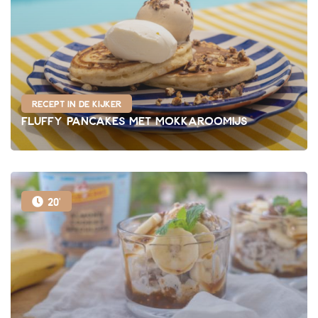
Recept in de kijker
Fluffy pancakes met mokkaroomijs
20'