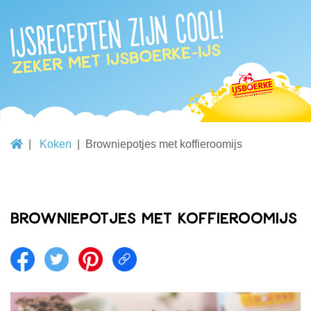
IJsrecepten zijn cool!
Zeker met IJsboerke-ijs
Koken
Browniepotjes met koffieroomijs
Browniepotjes met koffieroomijs
Share on facebook
Share on twitter
Share on pintrest
Share link