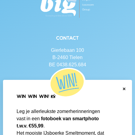
Contact
Gierlebaan 100
B-2460 Tielen
BE 0438.625.684
Navigatie
×
Contact
WIN WIN WIN! 📸
Algemene voorwaarden
Veelgestelde vragen
Leg je allerleukste zomerherinneringen
Social media
vast in een
fotoboek van smartphoto
IJsboerke-shops
t.w.v. €55,99
.
Werken bij IJsboerke
Het mooiste IJsboerke Smeltmoment, dat