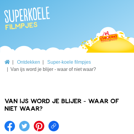
Superkoele
filmpjes
Ontdekken
Super-koele filmpjes
Van ijs word je blijer - waar of niet waar?
Van ijs word je blijer - waar of
niet waar?
Share on facebook
Share on twitter
Share on pintrest
Share link