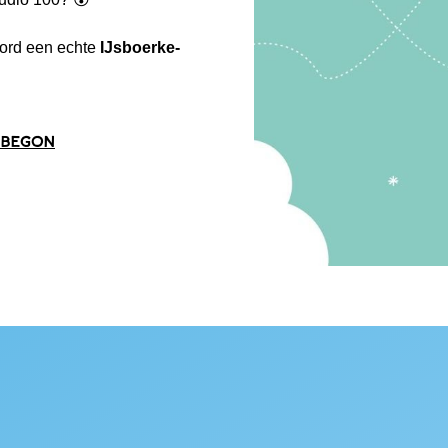
word een echte
IJsboerke-
 begon