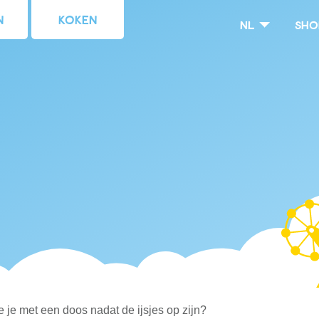
n
Koken
nl
Sho
 je met een doos nadat de ijsjes op zijn?