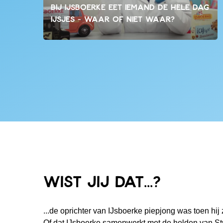
Bij IJsboerke eet iemand de hele dag
ijsjes - waar of niet waar?
Wist jij dat...?
...de oprichter van IJsboerke piepjong was toen hij 
Of dat IJsboerke samenwerkt met de helden van St