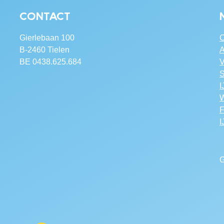
Contact
Gierlebaan 100
C
B-2460 Tielen
A
BE 0438.625.684
V
S
I
W
F
I
G