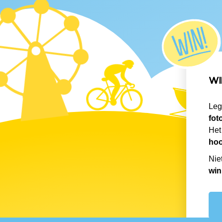
WI
Leg
fot
Het
hoo
Nie
win