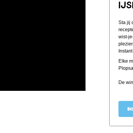
IJ
Sta jij
recept
wist-je
plezier
Instan
Elke m
Plopsa
De win
IN