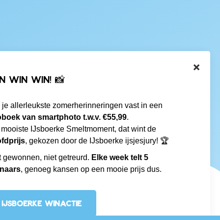
×
N WIN WIN! 📸
 je allerleukste zomerherinneringen vast in een
oboek van smartphoto t.w.v. €55,99
.
 mooiste IJsboerke Smeltmoment, dat wint de
fdprijs
, gekozen door de IJsboerke ijsjesjury! 🏆
t gewonnen, niet getreurd.
Elke week telt 5
naars
, genoeg kansen op een mooie prijs dus.
IJSBOERKE WINACTIE