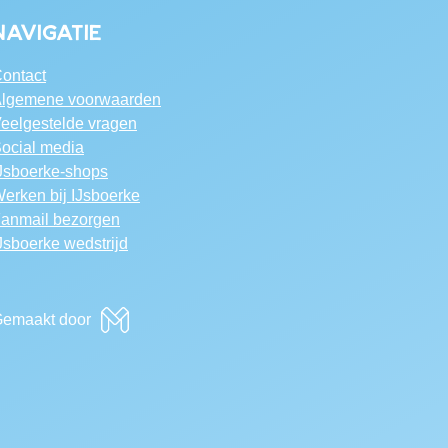
Navigatie
ontact
lgemene voorwaarden
eelgestelde vragen
ocial media
Jsboerke-shops
erken bij IJsboerke
anmail bezorgen
Jsboerke wedstrijd
emaakt door