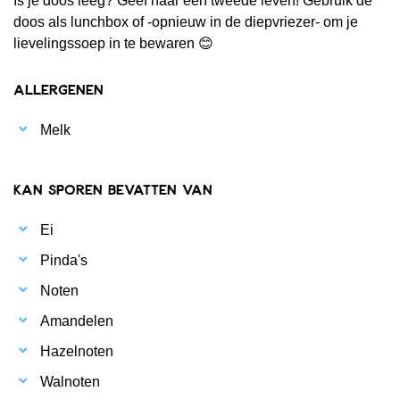
Is je doos leeg? Geef haar een tweede leven! Gebruik de
doos als lunchbox of -opnieuw in de diepvriezer- om je
lievelingssoep in te bewaren 😊
Allergenen
Melk
Kan sporen bevatten van
Ei
Pinda's
Noten
Amandelen
Hazelnoten
Walnoten