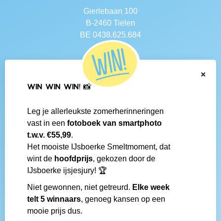
Gierlebaan 100
B-2460 Tielen
BE 0438.625.684
Navigatie
×
Contact
WIN WIN WIN! 📸
Algemene voorwaarden
Veelgestelde vragen
Leg je allerleukste zomerherinneringen
Social media
vast in een
fotoboek van smartphoto
IJsboerke-shops
t.w.v. €55,99
.
Werken bij IJsboerke
Het mooiste IJsboerke Smeltmoment, dat
Fanmail bezorgen
wint de
hoofdprijs
, gekozen door de
IJsboerke wedstrijd
IJsboerke ijsjesjury! 🏆
Niet gewonnen, niet getreurd.
Elke week
Gemaakt door
telt 5 winnaars
, genoeg kansen op een
mooie prijs dus.