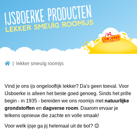
IJsboerke producten
lekker smeuïg roomijs
lekker smeuïg roomijs
Vind je ons ijs ongelooflijk lekker? Da's geen toeval. Voor
IJsboerke is alleen het beste goed genoeg. Sinds het prille
begin - in 1935 - bereiden we ons roomijs met
natuurlijke
grondstoffen
en
dagverse room
. Daarom ervaar je
telkens opnieuw die zachte en volle smaak!
Voor welk ijsje ga jij helemaal uit de bol? 😊