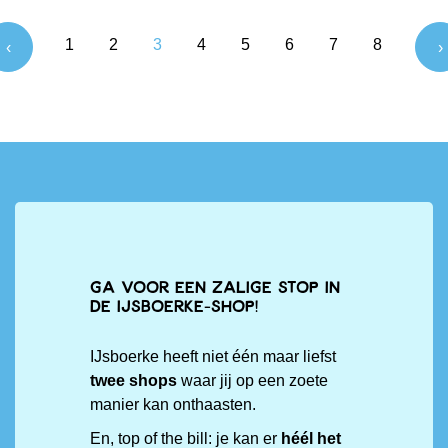
1
2
3
4
5
6
7
8
‹
›
Ga voor een zalige stop in
de IJsboerke-shop!
IJsboerke heeft niet één maar liefst
twee shops
waar jij op een zoete
manier kan onthaasten.
En, top of the bill: je kan er
héél het