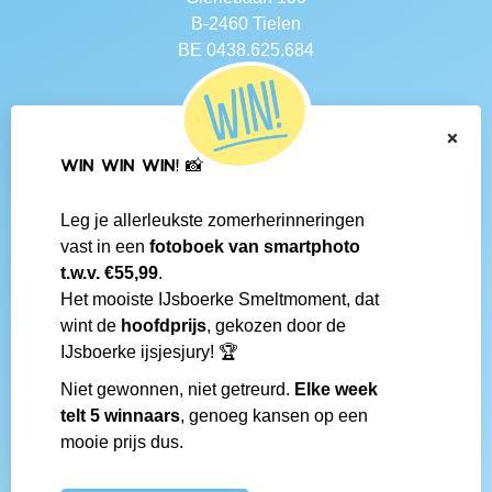
B-2460 Tielen
BE 0438.625.684
Navigatie
×
Contact
WIN WIN WIN! 📸
Algemene voorwaarden
Veelgestelde vragen
Leg je allerleukste zomerherinneringen
Social media
vast in een
fotoboek van smartphoto
IJsboerke-shops
t.w.v. €55,99
.
Werken bij IJsboerke
Het mooiste IJsboerke Smeltmoment, dat
Fanmail bezorgen
wint de
hoofdprijs
, gekozen door de
IJsboerke wedstrijd
IJsboerke ijsjesjury! 🏆
Niet gewonnen, niet getreurd.
Elke week
Gemaakt door
telt 5 winnaars
, genoeg kansen op een
mooie prijs dus.