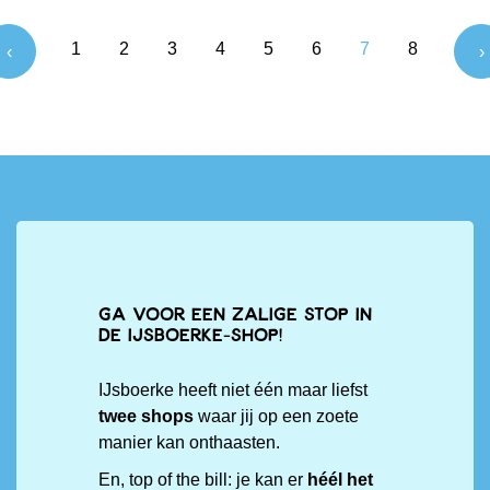
1
2
3
4
5
6
7
8
‹
›
Ga voor een zalige stop in
de IJsboerke-shop!
IJsboerke heeft niet één maar liefst
twee shops
waar jij op een zoete
manier kan onthaasten.
En, top of the bill: je kan er
héél het