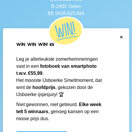
B-2460 Tielen
BE 0438.625.684
Navigatie
×
Contact
WIN WIN WIN! 📸
Algemene voorwaarden
Veelgestelde vragen
Leg je allerleukste zomerherinneringen
Social media
vast in een
fotoboek van smartphoto
IJsboerke-shops
t.w.v. €55,99
.
Werken bij IJsboerke
Het mooiste IJsboerke Smeltmoment, dat
Fanmail bezorgen
wint de
hoofdprijs
, gekozen door de
IJsboerke wedstrijd
IJsboerke ijsjesjury! 🏆
Niet gewonnen, niet getreurd.
Elke week
Gemaakt door
telt 5 winnaars
, genoeg kansen op een
mooie prijs dus.