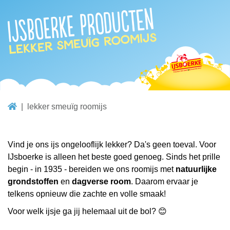
IJsboerke producten
lekker smeuïg roomijs
lekker smeuïg roomijs
Vind je ons ijs ongelooflijk lekker? Da's geen toeval. Voor
IJsboerke is alleen het beste goed genoeg. Sinds het prille
begin - in 1935 - bereiden we ons roomijs met
natuurlijke
grondstoffen
en
dagverse room
. Daarom ervaar je
telkens opnieuw die zachte en volle smaak!
Voor welk ijsje ga jij helemaal uit de bol? 😊