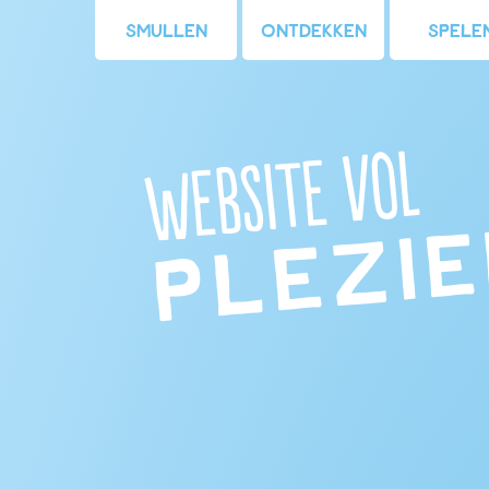
Smullen
Ontdekken
Spele
Website vol
plezi