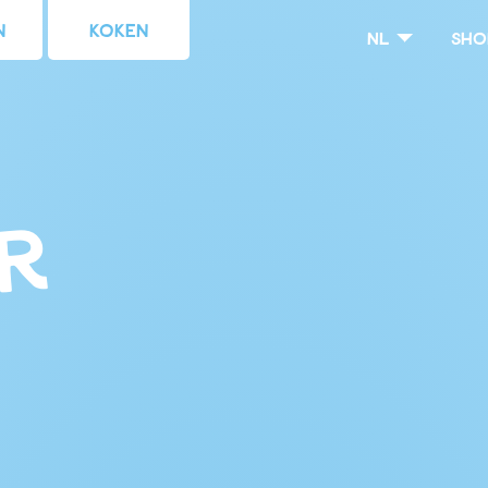
n
Koken
nl
Sho
er