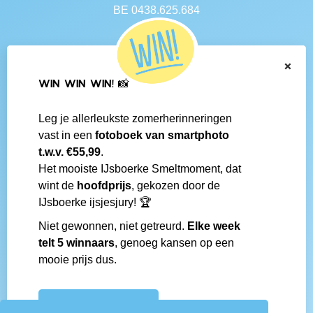
BE 0438.625.684
Navigatie
×
Contact
WIN WIN WIN! 📸
Algemene voorwaarden
Veelgestelde vragen
Leg je allerleukste zomerherinneringen
Social media
vast in een
fotoboek van smartphoto
IJsboerke-shops
t.w.v. €55,99
.
Werken bij IJsboerke
Het mooiste IJsboerke Smeltmoment, dat
Fanmail bezorgen
wint de
hoofdprijs
, gekozen door de
IJsboerke wedstrijd
IJsboerke ijsjesjury! 🏆
Niet gewonnen, niet getreurd.
Elke week
Gemaakt door
telt 5 winnaars
, genoeg kansen op een
mooie prijs dus.
IJSBOERKE WINACTIE