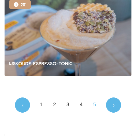
20'
IJskoude espresso-tonic
1
2
3
4
5
‹
›