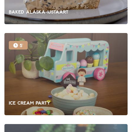
Baked Alaska-ijstaart
5'
Ice cream party